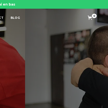
ai en bas
0
CT
BLOG