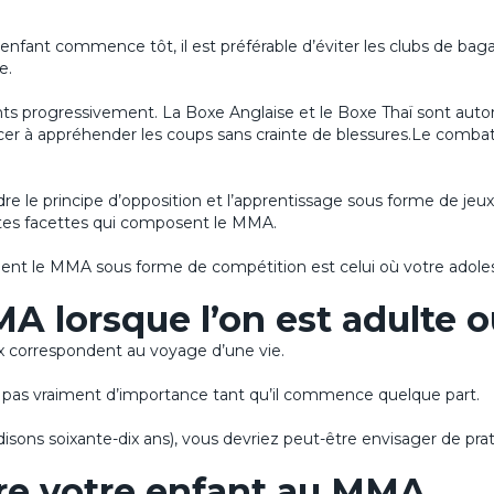
 enfant commence tôt, il est préférable d’éviter les clubs de bag
e.
nts progressivement. La Boxe Anglaise et le Boxe Thaï sont autor
r à appréhender les coups sans crainte de blessures.Le combat
e le principe d’opposition et l’apprentissage sous forme de jeu
entes facettes qui composent le MMA.
nt le MMA sous forme de compétition est celui où votre adole
 lorsque l’on est adulte o
ux correspondent au voyage d’une vie.
s vraiment d’importance tant qu’il commence quelque part.
isons soixante-dix ans), vous devriez peut-être envisager de prat
tre votre enfant au MMA