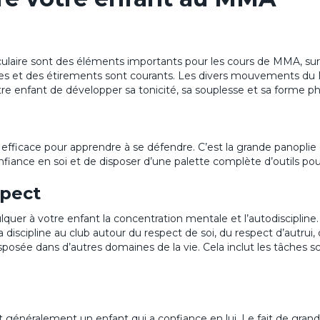
aire sont des éléments importants pour les cours de MMA, surtou
s et des étirements sont courants. Les divers mouvements du
re enfant de développer sa tonicité, sa souplesse et sa forme ph
efficace pour apprendre à se défendre. C’est la grande panoplie
iance en soi et de disposer d’une palette complète d’outils pour
spect
er à votre enfant la concentration mentale et l’autodiscipline. 
 discipline au club autour du respect de soi, du respect d’autrui
osée dans d’autres domaines de la vie. Cela inclut les tâches scol
st généralement un enfant qui a confiance en lui. Le fait de gran