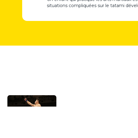
situations compliquées sur le tatami déve
Précédent
Où pratiquer le MMA en île-de-Fra