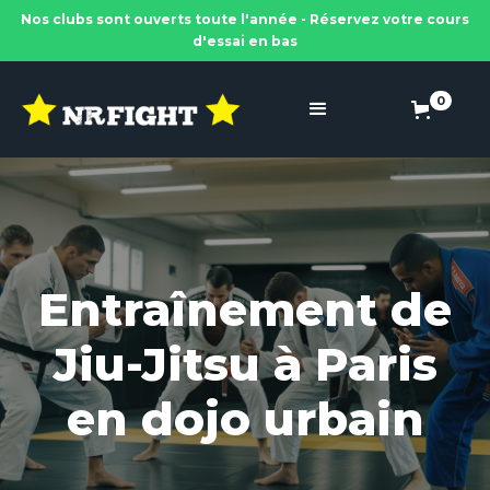
Nos clubs sont ouverts toute l'année - Réservez votre cours
d'essai en bas
0
Entraînement de
Jiu-Jitsu à Paris
en dojo urbain