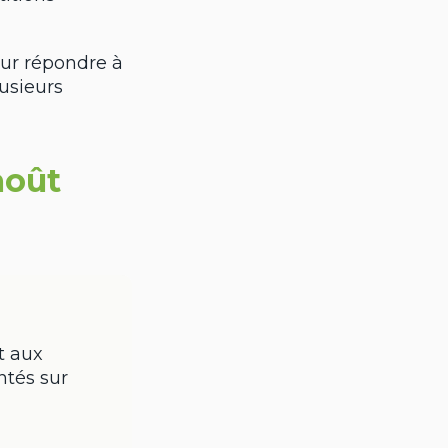
our répondre à
usieurs
août
t aux
tés sur