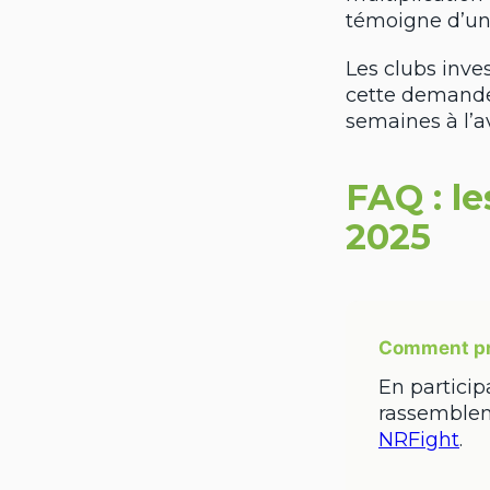
témoigne d’un
Les clubs inve
cette demande
semaines à l’a
FAQ : l
2025
Comment pro
En particip
rassemblem
NRFight
.