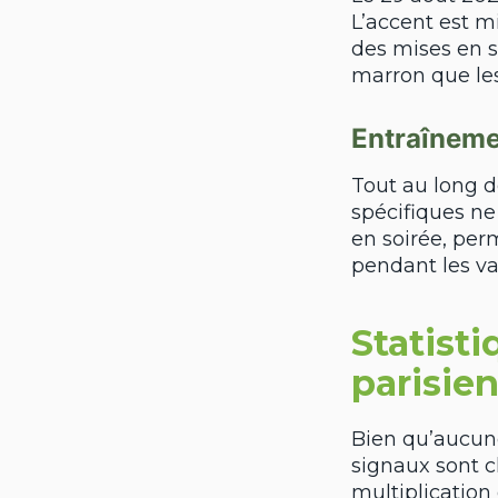
L’accent est m
des mises en s
marron que les
Entraînemen
Tout au long d
spécifiques ne
en soirée, pe
pendant les v
Statist
parisie
Bien qu’aucune
signaux sont cl
multiplication