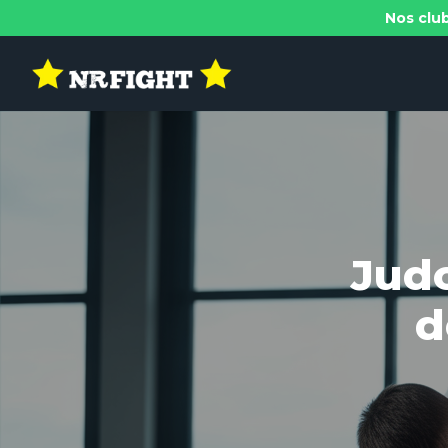
Nos club
Jud
d