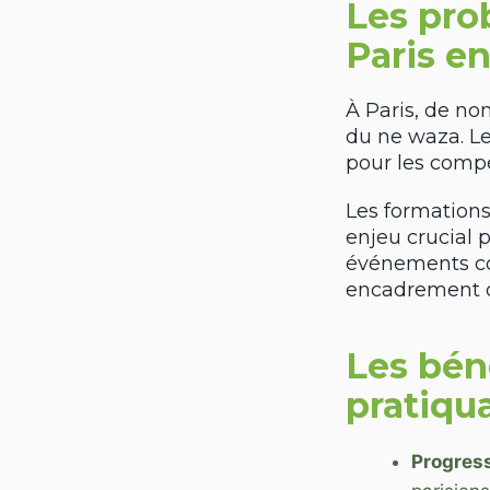
Les pro
Paris e
À Paris, de no
du ne waza. Le
pour les compé
Les formations
enjeu crucial p
événements 
encadrement d
Les bén
pratiqu
Progress