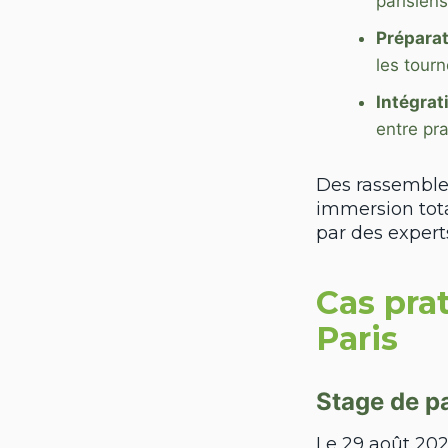
parisiens
Préparat
les tourn
Intégrat
entre pr
Des rassembl
immersion tota
par des expert
Cas pra
Paris
Stage de p
Le 29 août 202