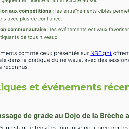
 gagnent en fluidité et en efficacité au sol.
ion aux compétitions :
les entraînements ciblés permet
ois avec plus de confiance.
ion communautaire :
les événements estivaux favorise
atiquants de tous niveaux.
ements comme ceux présentés sur
NRFight
offren
le dans la pratique du ne waza, avec des sessio
s reconnus.
tiques et événements récen
assage de grade au Dojo de la Brèche 
5, un stage intensif est organisé pour préparer les