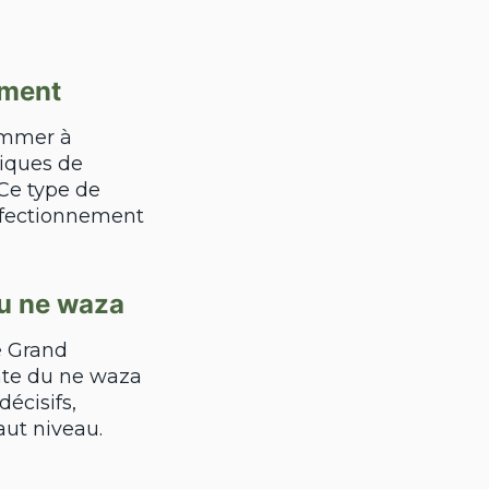
ement
ummer à
niques de
Ce type de
erfectionnement
du ne waza
e Grand
nte du ne waza
écisifs,
aut niveau.