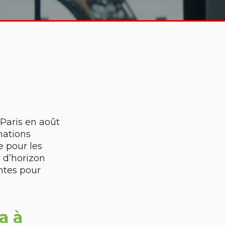
Paris en août
mations
e pour les
r d’horizon
ntes pour
a à