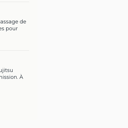
passage de
es pour
ujitsu
ission. À