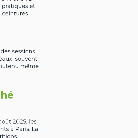
 pratiques et
s ceintures
 des sessions
neaux, souvent
 soutenu même
ché
août 2025, les
nts à Paris. La
itions