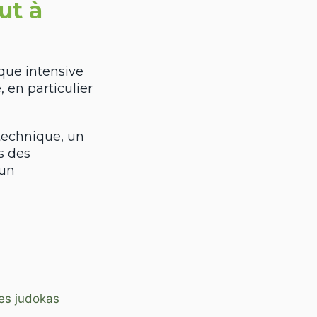
ut à
que intensive
 en particulier
 technique, un
s des
’un
les judokas