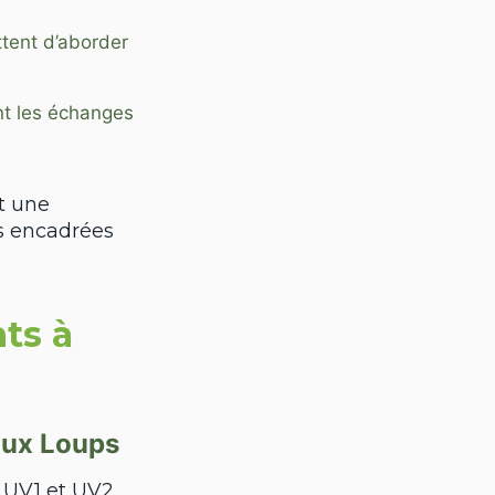
tent d’aborder
nt les échanges
t une
ns encadrées
ts à
aux Loups
 UV1 et UV2.