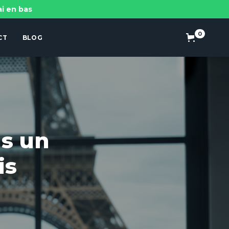
ai en bas
0
CT
BLOG
s un
is