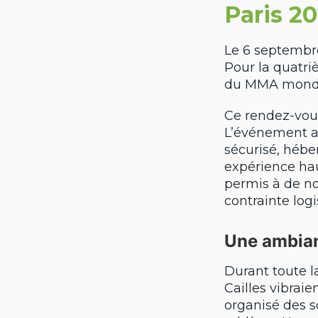
Paris 2
Le 6 septembre
Pour la quatri
du MMA mondial
Ce rendez-vous
L’événement a 
sécurisé, héb
expérience hau
permis à de n
contrainte logi
Une ambian
Durant toute l
Cailles vibrai
organisé des s