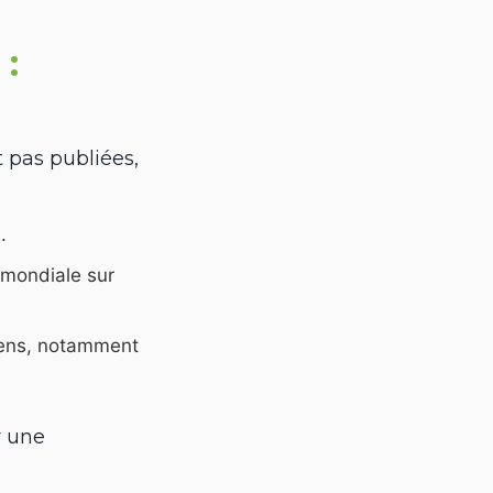
:
t pas publiées,
.
 mondiale sur
siens, notamment
r une