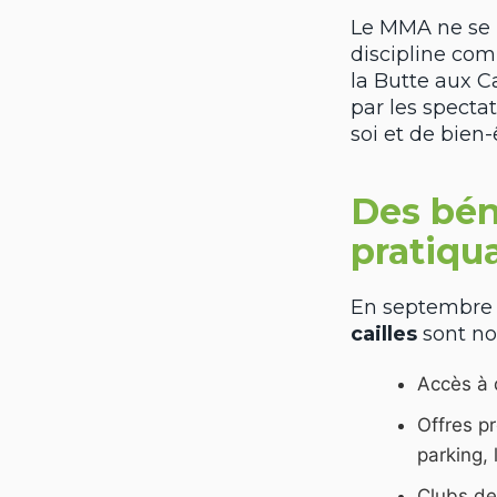
Le MMA ne se 
discipline comp
la Butte aux C
par les spectat
soi et de bien-
Des bén
pratiqu
En septembre 2
cailles
sont no
Accès à 
Offres p
parking, 
Clubs de