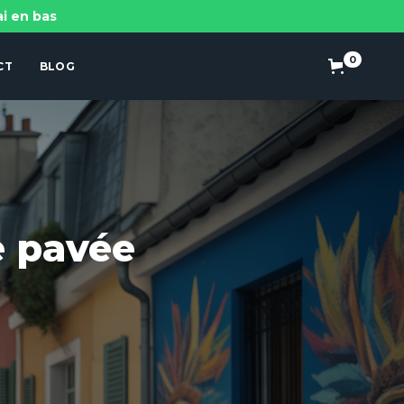
ai en bas
0
CT
BLOG
 pavée