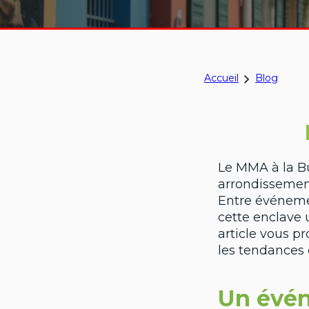
Accueil
Blog
Le MMA à la Bu
arrondissemen
Entre événeme
cette enclave 
article vous p
les tendance
Un évén