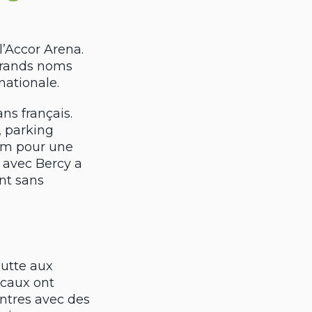
l’Accor Arena.
 grands noms
nationale.
ns français.
, parking
num pour une
 avec Bercy a
nt sans
Butte aux
ocaux ont
ontres avec des