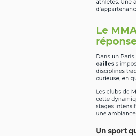
athlètes. Une 
d’appartenan
Le MMA à
réponse
Dans un Paris 
cailles
s’impos
disciplines tra
curieuse, en q
Les clubs de
cette dynamiqu
stages intensi
une ambiance c
Un sport qu