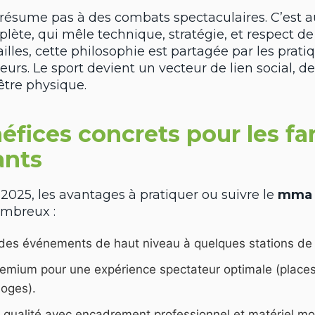
résume pas à des combats spectaculaires. C’est a
lète, qui mêle technique, stratégie, et respect de 
ailles, cette philosophie est partagée par les pra
eurs. Le sport devient un vecteur de lien social, d
être physique.
éfices concrets pour les fa
ants
025, les avantages à pratiquer ou suivre le
mma 
mbreux :
des événements de haut niveau à quelques stations de
remium pour une expérience spectateur optimale (places
loges).
 qualité avec encadrement professionnel et matériel m