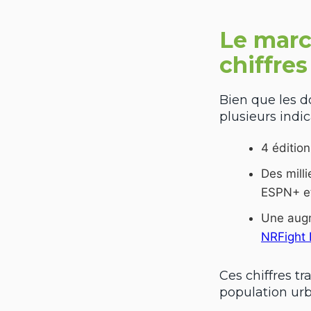
Le marc
chiffre
Bien que les d
plusieurs indi
4 éditio
Des mill
ESPN+ et
Une augm
NRFight 
Ces chiffres t
population urb