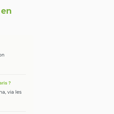
 en
on
ris ?
a, via les