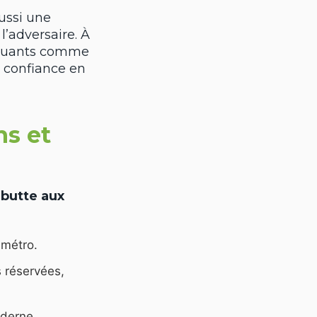
ussi une
l’adversaire. À
tiquants comme
e confiance en
ns et
butte aux
 métro.
 réservées,
oderne.