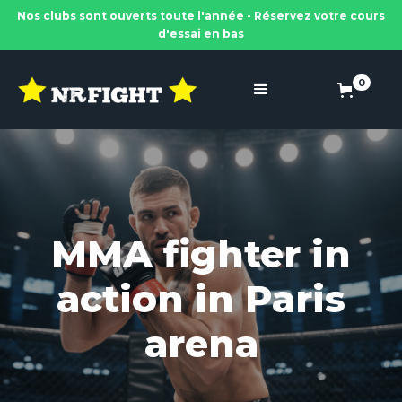
Nos clubs sont ouverts toute l'année - Réservez votre cours
d'essai en bas
0
MMA fighter in
action in Paris
arena