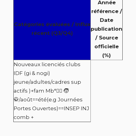
Année
référence /
Date
Catégories évaluées / Influx
publication
récent (Q3/Q4)
/ Source
officielle
(%)
Nouveaux licenciés clubs
IDF (gi & nogi)
jeune/adultes/cadres sup
actifs )+fam Mb°🏽🏽 🧒
🥋/août==été(e.g Journées
Portes Ouvertes)==INSEP INJ
comb +