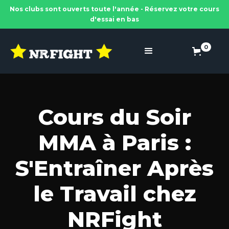
Nos clubs sont ouverts toute l'année - Réservez votre cours
d'essai en bas
0
Cours du Soir
MMA à Paris :
S'Entraîner Après
le Travail chez
NRFight