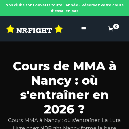
Nos clubs sont ouverts toute l'année - Réservez votre cours
d'essai en bas
0
Cours de MMA à
Nancy : où
s'entraîner en
2026 ?
Cours MMA à Nancy : où s'entraîner. La Luta
Livre chez NRFight Nancy forme la base