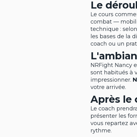
Le dérou
Le cours comme
combat — mobilité
technique : selon
les bases de la d
coach ou un pra
L'ambia
NRFight Nancy es
sont habitués à v
impressionner.
N
votre arrivée.
Après le 
Le coach prendra
présenter les fo
vous repartez av
rythme.