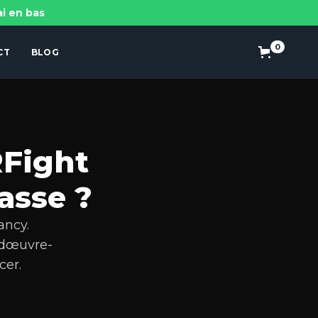
ai en bas
0
CT
BLOG
RFight
asse ?
ancy.
ndœuvre-
cer.