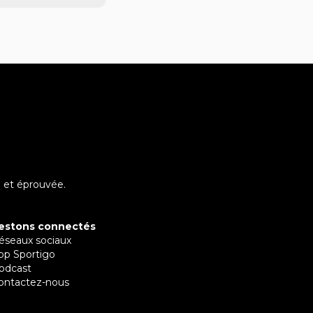
 et éprouvée.
estons connectés
éseaux sociaux
pp Sportigo
odcast
ontactez-nous