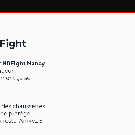
RFight
z
NRFight Nancy
 aucun
mment ça se
, des chaussettes
, de protège-
reste. Arrivez 5