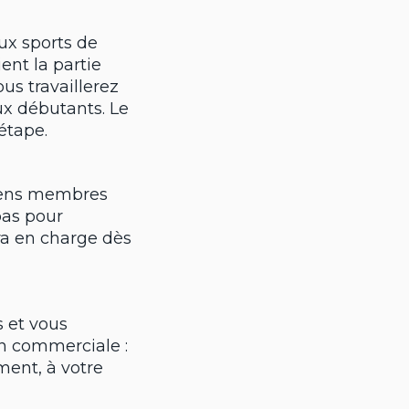
ux sports de
ent la partie
us travaillerez
ux débutants. Le
étape.
ciens membres
pas pour
ra en charge dès
 et vous
n commerciale :
ment, à votre