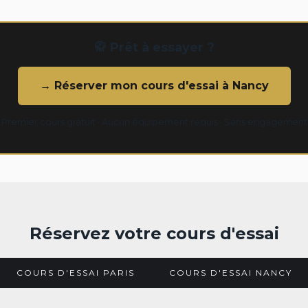
🥋 Prêt à essayer ?
→ Réserver mon cours d'essai à Nancy
Premier cours gratuit · Aucun équipement requis · Sans engagement
Réservez votre cours d'essai
COURS D'ESSAI PARIS
COURS D'ESSAI NANCY